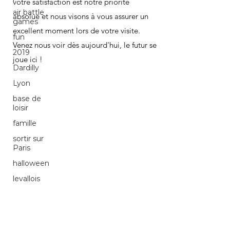
votre satisfaction est notre priorité
air battle
absolue et nous visons à vous assurer un
games
excellent moment lors de votre visite.
fun
Venez nous voir dès aujourd'hui, le futur se
2019
joue ici !
Dardilly
Lyon
base de
loisir
famille
sortir sur
Paris
halloween
levallois