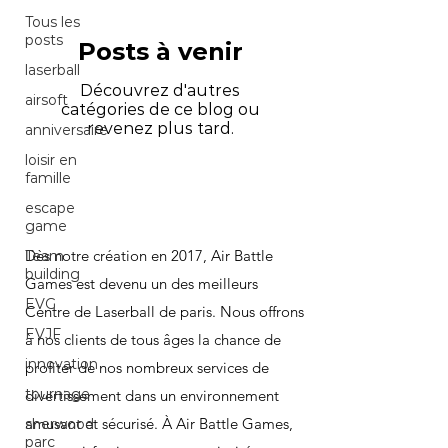
Tous les
posts
Posts à venir
laserball
Découvrez d'autres
airsoft
catégories de ce blog ou
revenez plus tard.
anniversaire
loisir en
famille
escape
game
Dès notre création en 2017, Air Battle
Team
building
Games est devenu un des meilleurs
EVG
Centre de Laserball de paris. Nous offrons
EVJF
à nos clients de tous âges la chance de
innovation
profiter de nos nombreux services de
tournage
divertissement dans un environnement
amusant et sécurisé. À Air Battle Games,
sherwood
parc