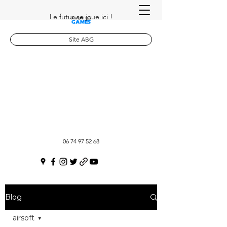
Le futur se joue ici !
Site ABG
06 74 97 52 68
Blog
airsoft