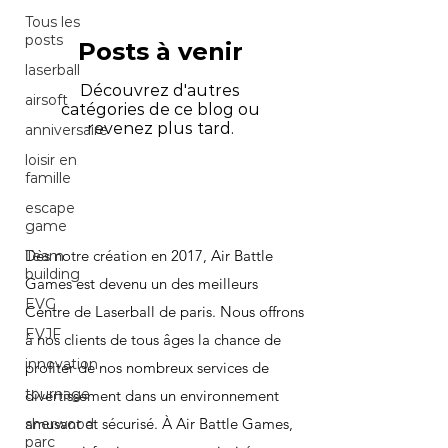
Tous les
posts
Posts à venir
laserball
Découvrez d'autres
airsoft
catégories de ce blog ou
revenez plus tard.
anniversaire
loisir en
famille
escape
game
Dès notre création en 2017, Air Battle
Team
building
Games est devenu un des meilleurs
EVG
Centre de Laserball de paris. Nous offrons
EVJF
à nos clients de tous âges la chance de
innovation
profiter de nos nombreux services de
tournage
divertissement dans un environnement
amusant et sécurisé. À Air Battle Games,
sherwood
parc