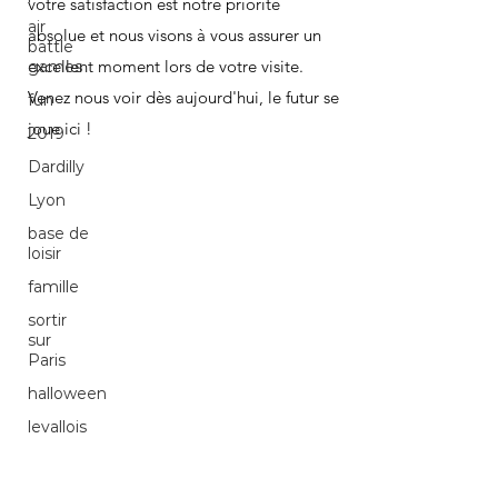
votre satisfaction est notre priorité
air
absolue et nous visons à vous assurer un
battle
excellent moment lors de votre visite.
games
Venez nous voir dès aujourd'hui, le futur se
fun
joue ici !
2019
Dardilly
Lyon
base de
loisir
famille
sortir
sur
Paris
halloween
levallois